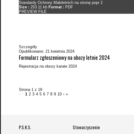
Standardy Ochrony Małoletnich na stronę popr 2
Size :
253.11 kb
Format :
PDF
PREVIEW FILE
Szczegóły
Opublikowano: 21 kwietnia 2024
Formularz zgłoszeniowy na obozy letnie 2024
Rejestracja na obozy karate 2024
Strona 1 z 19
«
‹
1
2
3
4
5
6
7
8
9
10
›
»
P.S.K.S.
Stowarzyszenie