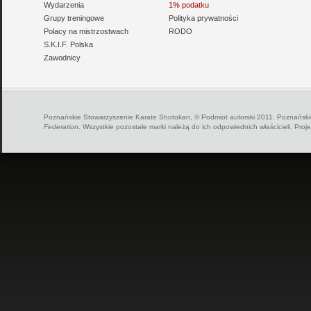
Wydarzenia
1% podatku
Grupy treningowe
Polityka prywatności
Polacy na mistrzostwach
RODO
S.K.I.F. Polska
Zawodnicy
Poznańskie Stowarzyszenie Karate Shotokan, © Podmiot autorski 2011. Poznańskie
Federation
. Wszystkie pozostałe marki należą do ich odpowiednich właścicieli. Proj