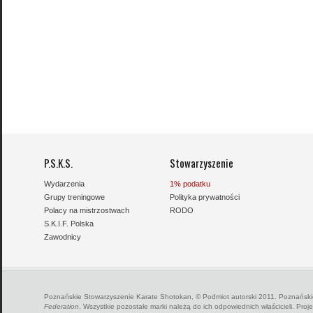
P.S.K.S.
Stowarzyszenie
Wydarzenia
1% podatku
Grupy treningowe
Polityka prywatności
Polacy na mistrzostwach
RODO
S.K.I.F. Polska
Zawodnicy
Poznańskie Stowarzyszenie Karate Shotokan, © Podmiot autorski 2011. Poznańskie
Federation
. Wszystkie pozostałe marki należą do ich odpowiednich właścicieli. Proj