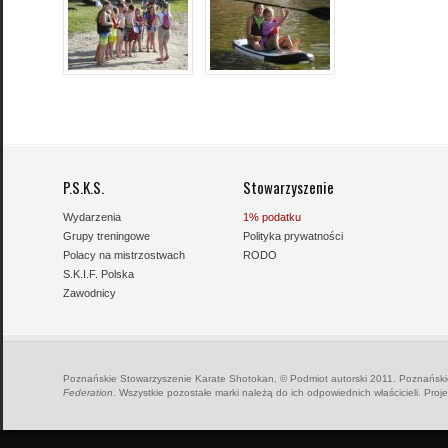
P.S.K.S.
Stowarzyszenie
Wydarzenia
1% podatku
Grupy treningowe
Polityka prywatności
Polacy na mistrzostwach
RODO
S.K.I.F. Polska
Zawodnicy
Poznańskie Stowarzyszenie Karate Shotokan, © Podmiot autorski 2011. Poznańskie
Federation
. Wszystkie pozostałe marki należą do ich odpowiednich właścicieli. Proj