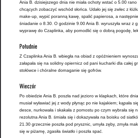
Ania B. dzisiejszego dnia nie miała ochoty wstać o 5.00 rano
chcących zobaczyć wschód słońca. Udało jej się zwlec z łóżka
make-up, wypić poranną kawę, spalić papierosa, a następnie
śniadanie o 8.30. O godzinie 9.00 Ania B. wyruszyła wraz z
wyprawę do Czaplinka, aby pomodlić się o dobrą pogodę, lekk
Południe
Z Czaplinka Ania B. wbiegła na obiad z opóźnieniem wynosz
załapała się na solidny opiernicz od pani kucharki dla całej 
stołówce i chóralne domaganie się gofrów.
Wieczór
Po obiedzie Ania B. poszła nad jezioro w klapkach, które dni
musiał wyławiać jej z wody płynąc po nie kajakiem; kąpała si
desce, nurkowała i skakała z pomostu po czym wybrała się na
rezolutna Ania B. śmiała się i dokazywała na boisku od siatk
21.30 grzecznie poszła pod prysznic, umyła zęby, zmyła maki
się w piżamę, zgasiła światło i poszła spać.